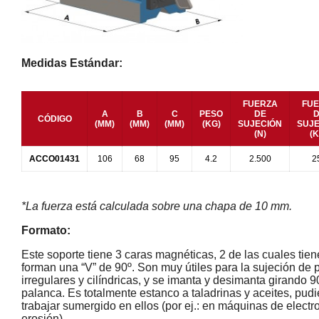
Medidas Estándar:
FUERZA
FUE
A
B
C
PESO
DE
D
CÓDIGO
(MM)
(MM)
(MM)
(KG)
SUJECIÓN
SUJE
(N)
(K
ACCO01431
106
68
95
4.2
2.500
2
*La fuerza está calculada sobre una chapa de 10 mm.
Formato:
Este soporte tiene 3 caras magnéticas, 2 de las cuales tie
forman una “V” de 90º. Son muy útiles para la sujeción de 
irregulares y cilíndricas, y se imanta y desimanta girando 9
palanca. Es totalmente estanco a taladrinas y aceites, pud
trabajar sumergido en ellos (por ej.: en máquinas de electr
erosión).