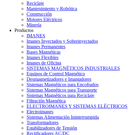
Reciclaje
Mantenimiento y Robótica
Construcción
Motores Eléctricos
Minería
Productos
IMANES
Imanes Inyectados y Sobreinyectados
Imanes Permanentes
Bases Magnéticas
Imanes Flexibles
Imanes de Oficina
SISTEMAS MAGNÉTICOS INDUSTRIALES
Equipos de Control Magnético
Desmagnetizadores e Imantadores
Sistemas Magnéticos para Encofrados
Sistemas Magnéticos para Transporte
Sistemas Magnéticos para Reciclaje
Filtración Magnética
ELECTROIMANES Y SISTEMAS ELÉCTRICOS
Electroimanes
Sistemas Alimentación Ininterrumpida
Transformadores
Estabilizadores de Tensión
Rectificadores AC/DC