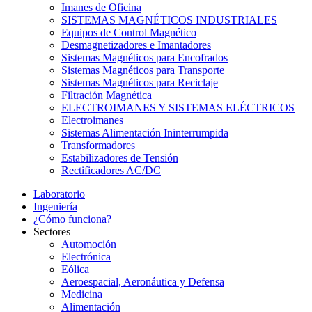
Imanes de Oficina
SISTEMAS MAGNÉTICOS INDUSTRIALES
Equipos de Control Magnético
Desmagnetizadores e Imantadores
Sistemas Magnéticos para Encofrados
Sistemas Magnéticos para Transporte
Sistemas Magnéticos para Reciclaje
Filtración Magnética
ELECTROIMANES Y SISTEMAS ELÉCTRICOS
Electroimanes
Sistemas Alimentación Ininterrumpida
Transformadores
Estabilizadores de Tensión
Rectificadores AC/DC
Laboratorio
Ingeniería
¿Cómo funciona?
Sectores
Automoción
Electrónica
Eólica
Aeroespacial, Aeronáutica y Defensa
Medicina
Alimentación