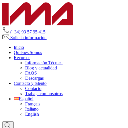
(+34) 93 57 95 415
Solicita información
Inicio
Quiénes Somos
Recursos
Información Técnica
Blog y actualidad
FAQS
Descargas
Contacto y talento
Contacto
Trabaja con nosotros
Español
Français
Italiano
English