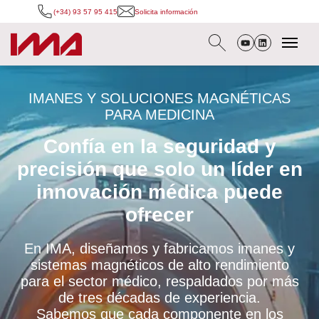
(+34) 93 57 95 415
Solicita información
IMANES Y SOLUCIONES MAGNÉTICAS
PARA MEDICINA
Confía en la seguridad y
precisión que solo un líder en
innovación médica puede
ofrecer
En IMA, diseñamos y fabricamos imanes y
sistemas magnéticos de alto rendimiento
para el sector médico, respaldados por más
de tres décadas de experiencia.
Sabemos que cada componente en los