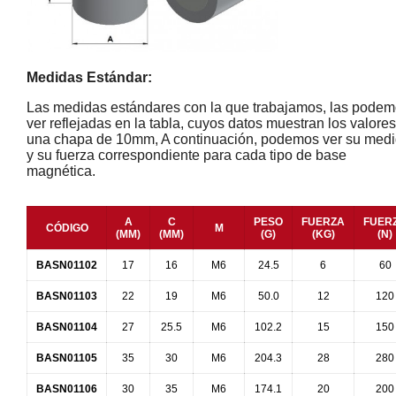
Medidas Estándar:
Las medidas estándares con la que trabajamos, las pode
ver reflejadas en la tabla, cuyos datos muestran los valore
una chapa de 10mm, A continuación, podemos ver su med
y su fuerza correspondiente para cada tipo de base
magnética.
A
C
PESO
FUERZA
FUER
CÓDIGO
M
(MM)
(MM)
(G)
(KG)
(N)
BASN01102
17
16
M6
24.5
6
60
BASN01103
22
19
M6
50.0
12
120
BASN01104
27
25.5
M6
102.2
15
150
BASN01105
35
30
M6
204.3
28
280
BASN01106
30
35
M6
174.1
20
200