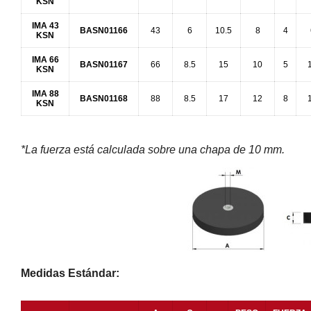
KSN
IMA 43
BASN01166
43
6
10.5
8
4
KSN
IMA 66
BASN01167
66
8.5
15
10
5
KSN
IMA 88
BASN01168
88
8.5
17
12
8
KSN
*La fuerza está calculada sobre una chapa de 10 mm.
Medidas Estándar: