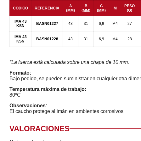
A
B
C
PESO
CÓDIGO
REFERENCIA
M
(MM)
(MM)
(MM)
(G)
IMA 43
BASN01227
43
31
6,9
M4
27
KSN
IMA 43
BASN01228
43
31
6,9
M4
28
KSN
*La fuerza está calculada sobre una chapa de 10 mm.
Formato:
Bajo pedido, se pueden suministrar en cualquier otra dime
Temperatura máxima de trabajo:
80ºC
Observaciones:
El caucho protege al imán en ambientes corrosivos.
VALORACIONES