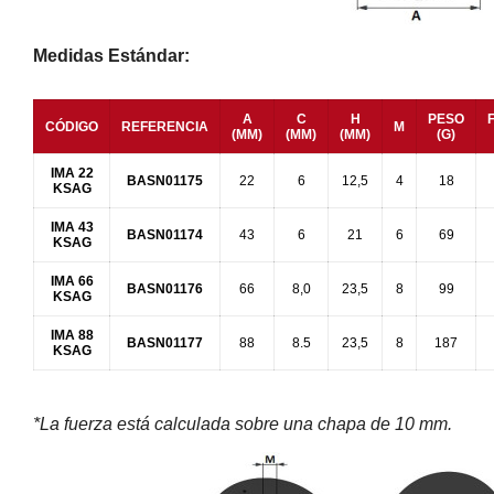
Medidas Estándar:
A
C
H
PESO
CÓDIGO
REFERENCIA
M
(MM)
(MM)
(MM)
(G)
IMA 22
BASN01175
22
6
12,5
4
18
KSAG
IMA 43
BASN01174
43
6
21
6
69
KSAG
IMA 66
BASN01176
66
8,0
23,5
8
99
KSAG
IMA 88
BASN01177
88
8.5
23,5
8
187
KSAG
*La fuerza está calculada sobre una chapa de 10 mm.