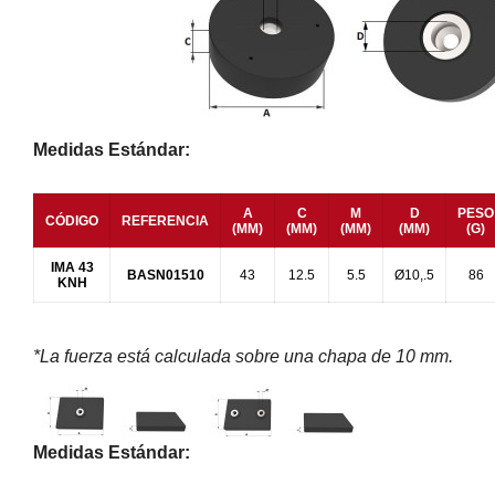
Medidas Estándar:
A
C
M
D
PESO
CÓDIGO
REFERENCIA
(MM)
(MM)
(MM)
(MM)
(G)
IMA 43
BASN01510
43
12.5
5.5
Ø10,.5
86
KNH
*La fuerza está calculada sobre una chapa de 10 mm.
Medidas Estándar: