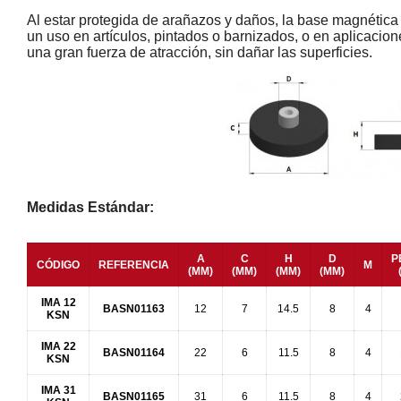
Al estar protegida de arañazos y daños, la base magnétic
un uso en artículos, pintados o barnizados, o en aplicacio
una gran fuerza de atracción, sin dañar las superficies.
Medidas Estándar:
A
C
H
D
P
CÓDIGO
REFERENCIA
M
(MM)
(MM)
(MM)
(MM)
IMA 12
BASN01163
12
7
14.5
8
4
KSN
IMA 22
BASN01164
22
6
11.5
8
4
KSN
IMA 31
BASN01165
31
6
11.5
8
4