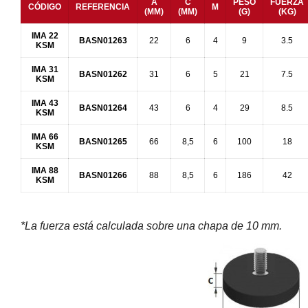
A
C
PESO
FUERZA
CÓDIGO
REFERENCIA
M
(MM)
(MM)
(G)
(KG)
IMA 22
BASN01263
22
6
4
9
3.5
KSM
IMA 31
BASN01262
31
6
5
21
7.5
KSM
IMA 43
BASN01264
43
6
4
29
8.5
KSM
IMA 66
BASN01265
66
8,5
6
100
18
KSM
IMA 88
BASN01266
88
8,5
6
186
42
KSM
*La fuerza está calculada sobre una chapa de 10 mm.