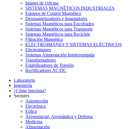
Imanes de Oficina
SISTEMAS MAGNÉTICOS INDUSTRIALES
Equipos de Control Magnético
Desmagnetizadores e Imantadores
Sistemas Magnéticos para Encofrados
Sistemas Magnéticos para Transporte
Sistemas Magnéticos para Reciclaje
Filtración Magnética
ELECTROIMANES Y SISTEMAS ELÉCTRICOS
Electroimanes
Sistemas Alimentación Ininterrumpida
Transformadores
Estabilizadores de Tensión
Rectificadores AC/DC
Laboratorio
Ingeniería
¿Cómo funciona?
Sectores
Automoción
Electrónica
Eólica
Aeroespacial, Aeronáutica y Defensa
Medicina
Alimentación