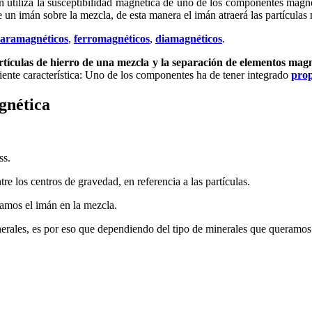
tiliza la susceptibilidad magnética de uno de los componentes magnéti
n imán sobre la mezcla, de esta manera el imán atraerá las partículas
aramagnéticos
,
ferromagnéticos
,
diamagnéticos
.
rtículas de hierro de una mezcla y la separación de elementos magn
ente característica: Uno de los componentes ha de tener integrado
prop
gnética
ss.
tre los centros de gravedad, en referencia a las partículas.
amos el imán en la mezcla.
minerales, es por eso que dependiendo del tipo de minerales que quera