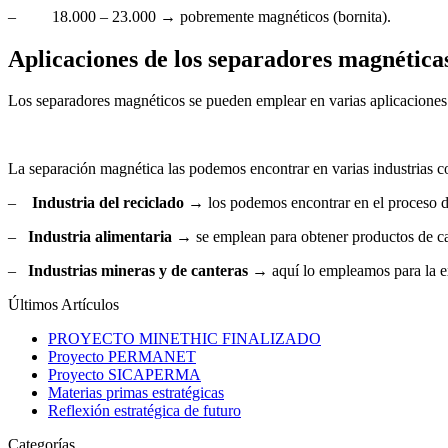
– 18.000 – 23.000
→
pobremente magnéticos (bornita).
Aplicaciones de los separadores magnética
Los separadores magnéticos se pueden emplear en varias aplicaciones c
La separación magnética las podemos encontrar en varias industrias 
–
Industria del reciclado
→
los podemos encontrar en el proceso de 
–
Industria alimentaria →
se emplean para obtener productos de ca
–
Industrias mineras y de canteras
→
aquí lo empleamos para la ex
Últimos Artículos
PROYECTO MINETHIC FINALIZADO
Proyecto PERMANET
Proyecto SICAPERMA
Materias primas estratégicas
Reflexión estratégica de futuro
Categorías