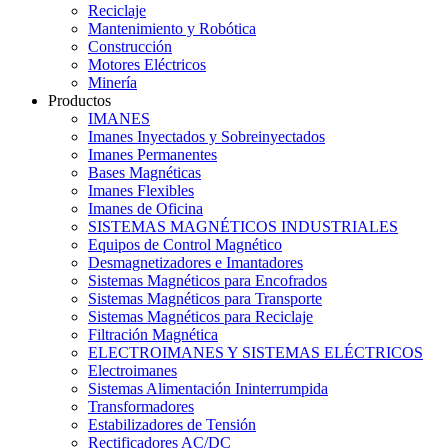
Reciclaje
Mantenimiento y Robótica
Construcción
Motores Eléctricos
Minería
Productos
IMANES
Imanes Inyectados y Sobreinyectados
Imanes Permanentes
Bases Magnéticas
Imanes Flexibles
Imanes de Oficina
SISTEMAS MAGNÉTICOS INDUSTRIALES
Equipos de Control Magnético
Desmagnetizadores e Imantadores
Sistemas Magnéticos para Encofrados
Sistemas Magnéticos para Transporte
Sistemas Magnéticos para Reciclaje
Filtración Magnética
ELECTROIMANES Y SISTEMAS ELÉCTRICOS
Electroimanes
Sistemas Alimentación Ininterrumpida
Transformadores
Estabilizadores de Tensión
Rectificadores AC/DC