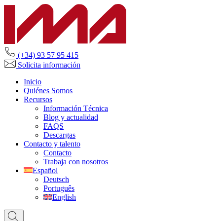
(+34) 93 57 95 415
Solicita información
Inicio
Quiénes Somos
Recursos
Información Técnica
Blog y actualidad
FAQS
Descargas
Contacto y talento
Contacto
Trabaja con nosotros
Español
Deutsch
Português
English