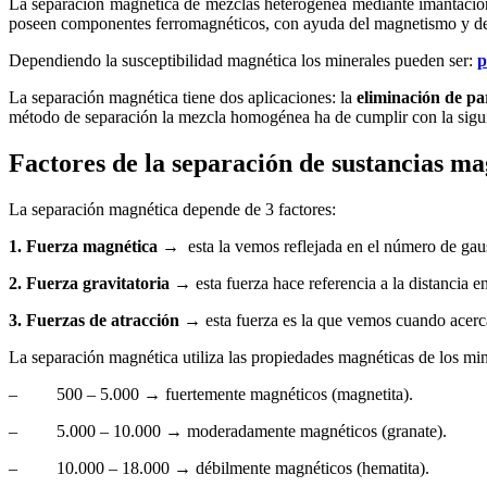
La separación magnética de mezclas heterogénea mediante imantación u
poseen componentes ferromagnéticos, con ayuda del magnetismo y de u
Dependiendo la susceptibilidad magnética los minerales pueden ser:
p
La separación magnética tiene dos aplicaciones: la
eliminación de pa
método de separación la mezcla homogénea ha de cumplir con la sigui
Factores de la separación de sustancias ma
La separación magnética depende de 3 factores:
1.
Fuerza magnética →
esta la vemos reflejada en el número de gau
2. Fuerza gravitatoria
→
esta fuerza hace referencia a la distancia en
3.
Fuerzas de atracción
→
esta fuerza es la que vemos cuando acerc
La separación magnética utiliza las propiedades magnéticas de los 
– 500 – 5.000
→
fuertemente magnéticos (magnetita).
– 5.000 – 10.000
→
moderadamente magnéticos (granate).
– 10.000 – 18.000
→
débilmente magnéticos (hematita).