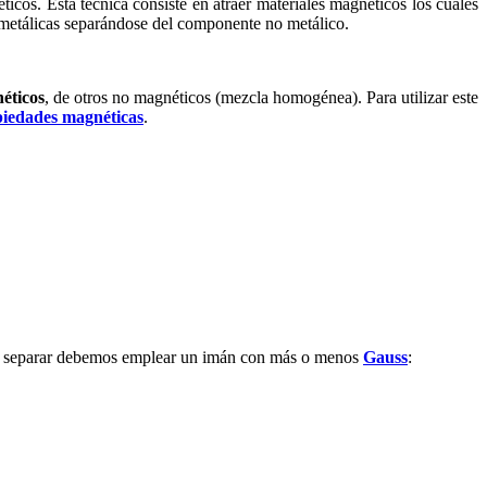
cos. Esta técnica consiste en atraer materiales magnéticos los cuales
 metálicas separándose del componente no metálico.
éticos
, de otros no magnéticos (mezcla homogénea). Para utilizar este
iedades magnéticas
.
mos separar debemos emplear un imán con más o menos
Gauss
: