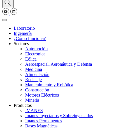
Laboratorio
Ingeniería
¿Cómo funciona?
Sectores
Automoción
Electrónica
Eólica
Aeroespacial, Aeronáutica y Defensa
Medicina
Alimentación
Reciclaje
Mantenimiento y Robótica
Construcción
Motores Eléctricos
Minería
Productos
IMANES
Imanes Inyectados y Sobreinyectados
Imanes Permanentes
Bases Magnéticas