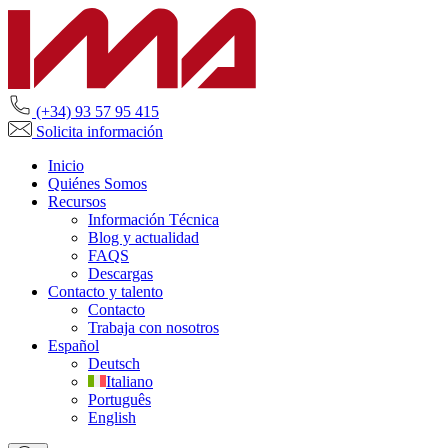
(+34) 93 57 95 415
Solicita información
Inicio
Quiénes Somos
Recursos
Información Técnica
Blog y actualidad
FAQS
Descargas
Contacto y talento
Contacto
Trabaja con nosotros
Español
Deutsch
Italiano
Português
English