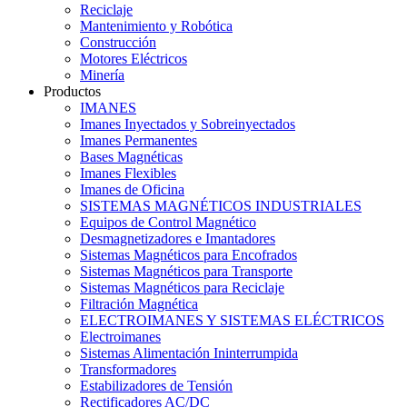
Reciclaje
Mantenimiento y Robótica
Construcción
Motores Eléctricos
Minería
Productos
IMANES
Imanes Inyectados y Sobreinyectados
Imanes Permanentes
Bases Magnéticas
Imanes Flexibles
Imanes de Oficina
SISTEMAS MAGNÉTICOS INDUSTRIALES
Equipos de Control Magnético
Desmagnetizadores e Imantadores
Sistemas Magnéticos para Encofrados
Sistemas Magnéticos para Transporte
Sistemas Magnéticos para Reciclaje
Filtración Magnética
ELECTROIMANES Y SISTEMAS ELÉCTRICOS
Electroimanes
Sistemas Alimentación Ininterrumpida
Transformadores
Estabilizadores de Tensión
Rectificadores AC/DC