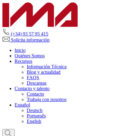
(+34) 93 57 95 415
Solicita información
Inicio
Quiénes Somos
Recursos
Información Técnica
Blog y actualidad
FAQS
Descargas
Contacto y talento
Contacto
Trabaja con nosotros
Español
Deutsch
Português
English