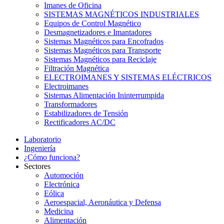
Imanes de Oficina
SISTEMAS MAGNÉTICOS INDUSTRIALES
Equipos de Control Magnético
Desmagnetizadores e Imantadores
Sistemas Magnéticos para Encofrados
Sistemas Magnéticos para Transporte
Sistemas Magnéticos para Reciclaje
Filtración Magnética
ELECTROIMANES Y SISTEMAS ELÉCTRICOS
Electroimanes
Sistemas Alimentación Ininterrumpida
Transformadores
Estabilizadores de Tensión
Rectificadores AC/DC
Laboratorio
Ingeniería
¿Cómo funciona?
Sectores
Automoción
Electrónica
Eólica
Aeroespacial, Aeronáutica y Defensa
Medicina
Alimentación