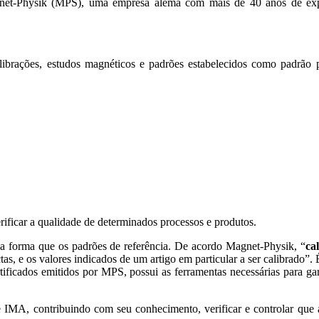
gnet-Physik (MPS), uma empresa alemã com mais de 40 anos de exper
librações, estudos magnéticos e padrões estabelecidos como padrão pa
ificar a qualidade de determinados processos e produtos.
a forma que os padrões de referência. De acordo Magnet-Physik, “
ca
s, e os valores indicados de um artigo em particular a ser calibrado”. É
rtificados emitidos por MPS, possui as ferramentas necessárias para 
 IMA, contribuindo com seu conhecimento, verificar e controlar que a