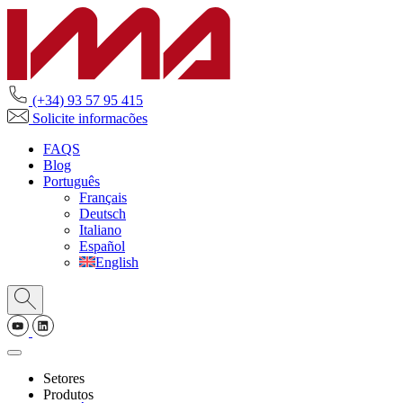
(+34) 93 57 95 415
Solicite informacões
FAQS
Blog
Português
Français
Deutsch
Italiano
Español
English
Setores
Produtos