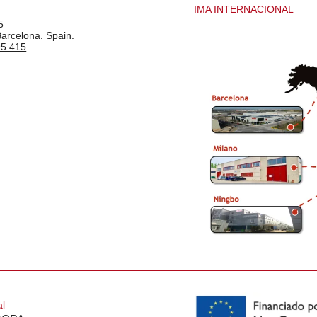
IMA INTERNACIONAL
5
Barcelona. Spain.
95 415
al