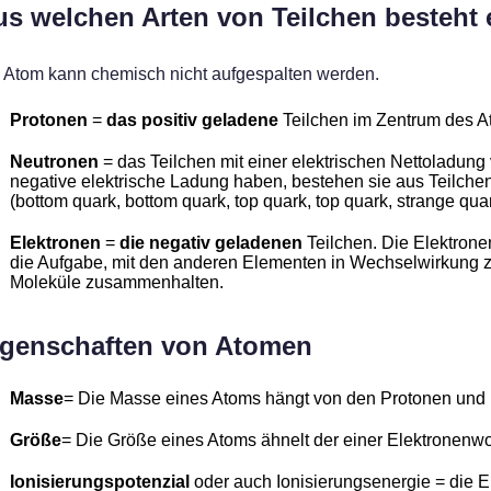
s welchen Arten von Teilchen besteht
 Atom kann chemisch nicht aufgespalten werden.
Protonen
=
das positiv geladene
Teilchen im Zentrum des A
Neutronen
= das Teilchen mit einer elektrischen Nettoladun
negative elektrische Ladung haben, bestehen sie aus Teilchen
(bottom quark, bottom quark, top quark, top quark, strange qu
Elektronen
=
die negativ geladenen
Teilchen. Die Elektrone
die Aufgabe, mit den anderen Elementen in Wechselwirkung zu
Moleküle zusammenhalten.
igenschaften von Atomen
Masse
= Die Masse eines Atoms hängt von den Protonen und N
Größe
= Die Größe eines Atoms ähnelt der einer Elektronenwol
Ionisierungspotenzial
oder auch Ionisierungsenergie = die E