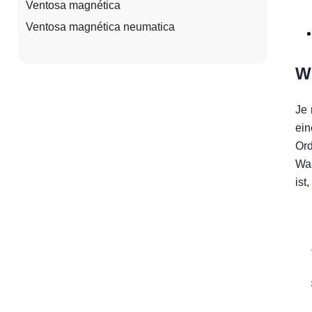
Ventosa magnética
Ventosa magnética neumatica
W
Je
ein
Ord
Was
ist